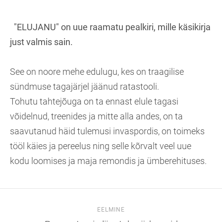
"ELUJANU" on uue raamatu pealkiri, mille käsikirja
just valmis sain.
See on noore mehe edulugu, kes on traagilise
sündmuse tagajärjel jäänud ratastooli.
Tohutu tahtejõuga on ta ennast elule tagasi
võidelnud, treenides ja mitte alla andes, on ta
saavutanud häid tulemusi invaspordis, on toimeks
tööl käies ja pereelus ning selle kõrvalt veel uue
kodu loomises ja maja remondis ja ümberehituses.
EELMINE