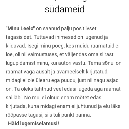
südameid
"Minu Leelo"
on saanud palju positiivset
tagasisidet. Tuttavad inimesed on lugenud ja
kiidavad. Isegi minu poeg, kes muidu raamatuid ei
loe, oli nii vaimustuses, et väljendas oma siirast
lugupidamist minu, kui autori vastu. Tema sõnul on
raamat väga ausalt ja avameelselt kirjutatud,
midagi ei ole ülearu ega puudu, just nii nagu asjad
on. Ta oleks tahtnud veel edasi lugeda aga raamat
sai läbi. No mul ei olnud enam mõtet edasi
kirjutada, kuna midagi enam ei juhtunud ja elu läks
rööpasse tagasi, siis tuli punkt panna.
Häid lugemiselamusi!