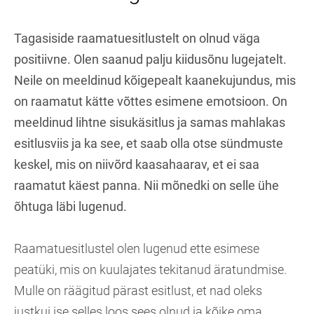
Tagasiside raamatuesitlustelt on olnud väga
positiivne. Olen saanud palju kiidusõnu lugejatelt.
Neile on meeldinud kõigepealt kaanekujundus, mis
on raamatut kätte võttes esimene emotsioon. On
meeldinud lihtne sisukäsitlus ja samas mahlakas
esitlusviis ja ka see, et saab olla otse sündmuste
keskel, mis on niivõrd kaasahaarav, et ei saa
raamatut käest panna. Nii mõnedki on selle ühe
õhtuga läbi lugenud.
Raamatuesitlustel olen lugenud ette esimese
peatüki, mis on kuulajates tekitanud äratundmise.
Mulle on räägitud pärast esitlust, et nad oleks
justkui ise selles loos sees olnud ja kõike oma