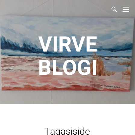
VIRVE
BLOGI
Tagasiside