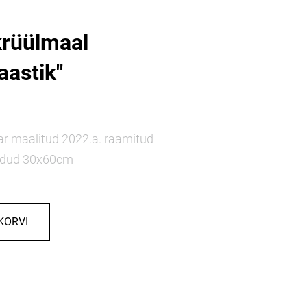
krüülmaal
astik"
ar maalitud 2022.a. raamitud
õõdud 30x60cm
KORVI