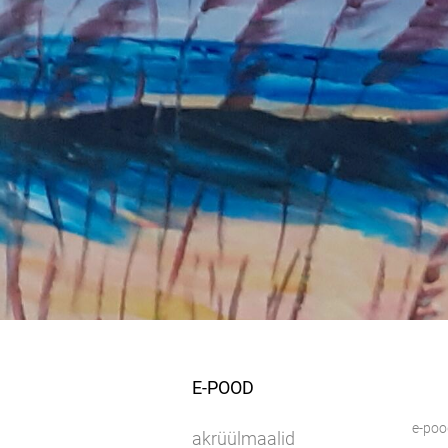
E-POOD
e-poo
akrüülmaalid