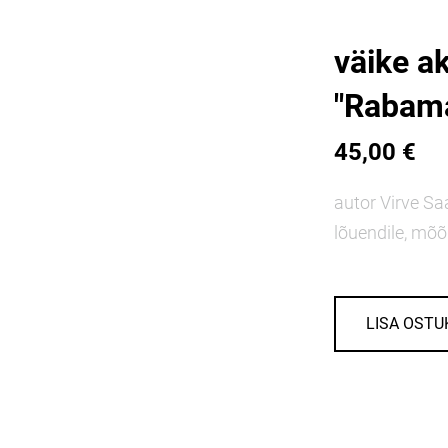
väike a
"Rabama
45,00 €
autor Virve Sa
lõuendile, m
LISA OSTU