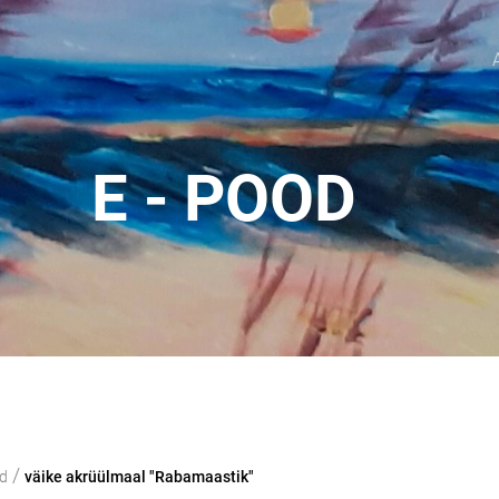
E - POOD
/
d
väike akrüülmaal "Rabamaastik"