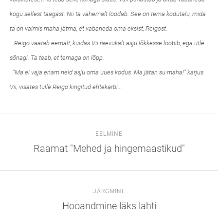
kogu sellest taagast. Nii ta vähemalt loodab. See on tema kodutalu, mida
ta on valmis maha jätma, et vabaneda oma eksist, Reigost.
Reigo vaatab eemalt, kuidas Vii raevukalt asju lõkkesse loobib, ega ütle
sõnagi. Ta teab, et temaga on lõpp.
"Ma ei vaja enam neid asju oma uues kodus. Ma jätan su maha!" karjus
Vii, visates tulle Reigo kingitud ehtekarbi...
EELMINE
Raamat "Mehed ja hingemaastikud"
JÄRGMINE
Hooandmine läks lahti