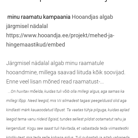
minu raamatu kampaania
Hooandjas algab
järgmisel nädalal
https://www.hooandja.ee/projekt/mehed-ja-
hingemaastikud/embed
Järgmisel nädalal algab minu raamatule
hooandmine, millega saavad liituda kõik soovijad.
Enne veel lisan mõned read raamatust-...
...On huvitav mõelda, kuidas tuli võib olla millegi algus, aga samas ka
millegi lõpp. Need leegid, mis Vii silmadest tagasi peegeldusid olid aga
kindlasti märk kauaoodatud lõpust. Ta vaatas tühja pilguga, kuidas aplad
leegid tema vanu riideid õgisid, tundes sellest pildist ootamatut rahu ja
kergendust. Kogu see saast tuli hävitada, et vabastada teda viimastestki
köidikutest, mis teda selle kohaga sidus. Tuli puhastab ja aitab vabaneda